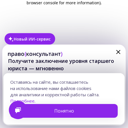
browser console for more information)
.
Новый ИИ-сервис
Получите заключение уровня старшего
юриста — мгновенно
Ответ на правовой вопрос — в формате готового
юридического заключения с аргументами
Оставаясь на сайте, вы соглашаетесь
и учтенными рисками. На основе актуальной практики
на использование нами файлов cookies
и норм.
для аналитики и корректной работы сайта.
Часы на подготовку возвращаются для клиентов,
Подробнее
.
стратегии и сложных решений.
Понятно
Получить заключение