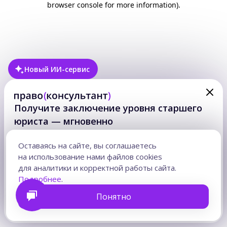
browser console for more information)
.
Новый ИИ-сервис
Получите заключение уровня старшего
юриста — мгновенно
Ответ на правовой вопрос — в формате готового
юридического заключения с аргументами
Оставаясь на сайте, вы соглашаетесь
и учтенными рисками. На основе актуальной практики
на использование нами файлов cookies
и норм.
для аналитики и корректной работы сайта.
Часы на подготовку возвращаются для клиентов,
Подробнее
.
стратегии и сложных решений.
Понятно
Получить заключение