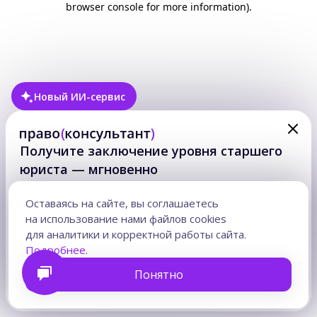
browser console for more information)
.
Новый ИИ-сервис
Получите заключение уровня старшего
юриста — мгновенно
Ответ на правовой вопрос — в формате готового
юридического заключения с аргументами
Оставаясь на сайте, вы соглашаетесь
и учтенными рисками. На основе актуальной практики
на использование нами файлов cookies
и норм.
для аналитики и корректной работы сайта.
Часы на подготовку возвращаются для клиентов,
Подробнее
.
стратегии и сложных решений.
Понятно
Получить заключение