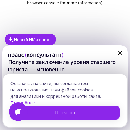
browser console for more information)
.
Новый ИИ-сервис
Получите заключение уровня старшего
юриста — мгновенно
Ответ на правовой вопрос — в формате готового
юридического заключения с аргументами
Оставаясь на сайте, вы соглашаетесь
и учтенными рисками. На основе актуальной практики
на использование нами файлов cookies
и норм.
для аналитики и корректной работы сайта.
Часы на подготовку возвращаются для клиентов,
Подробнее
.
стратегии и сложных решений.
Понятно
Получить заключение